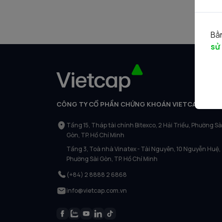
Bằn
sử
CÔNG TY CỔ PHẦN CHỨNG KHOÁN VIETCAP
Tầng 15, Tháp tài chính Bitexco, 2 Hải Triều, Phường Sà
Gòn, TP. Hồ Chí Minh
Tầng 3, Toà nhà Vinatex - Tài Nguyên, 10 Nguyễn Huệ,
Phường Sài Gòn, TP. Hồ Chí Minh
(+84) 2 8888 2 6868
info@vietcap.com.vn