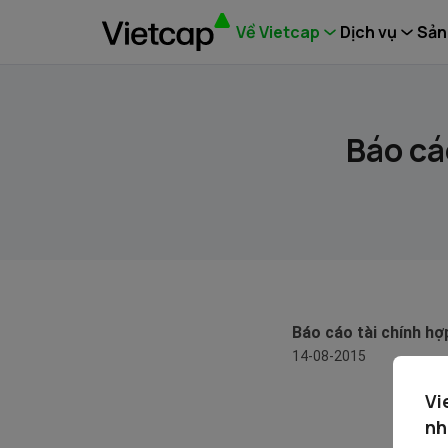
Về Vietcap
Dịch vụ
Sản
Báo cá
Báo cáo tài chính h
14-08-2015
Vi
nh