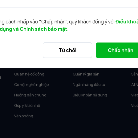
g cách nhấp vào "Chấp nhận", quý khách đồng ý với
Điều kho
 dụng và Chính sách bảo mật
.
VỀ VIETCAP
DỊCH VỤ
SẢ
Từ chối
Chấp nhận
Về Vietcap
Tư vấn KH Cá nhân
Vie
Tin tức
Môi giới KH tổ chức
Vie
Quan hệ cổ đông
Quản lý gia sản
Sản
i
Cơ hội nghề nghiệp
Ngân hàng đầu tư
AI 
Hướng dẫn chung
Điều khoản sử dụng
Vie
Góp ý & Liên hệ
Vie
Văn phòng