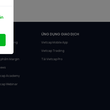
ản
N PHẨM
ỨNG DỤNG GIAO DỊCH
tcap Trading
Vietcap Mobile App
tcap IQ
Vietcap Trading
 phẩm Margin
Tải Vietcap Pro
News
tcap Academy
tcap Webinar