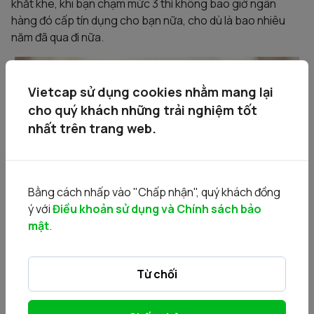
khắt khe, khi bạn chạm mức 3 thì không bao giờ ngân
hàng đó cấp tín dụng cho bạn nữa, cho dù là bao nhiêu
năm đã qua đi nữa.
Vietcap sử dụng cookies nhằm mang lại
cho quý khách những trải nghiệm tốt
nhất trên trang web.
Bằng cách nhấp vào "Chấp nhận", quý khách đồng
ý với
Điều khoản sử dụng và Chính sách bảo
mật
.
Làm gì để tránh rơi vào tình trạng nợ
Từ chối
xấu?