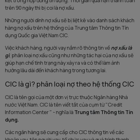
kết trong hợp đồng tín dụng. Thời gian quá hạn thanh toán
trên 90 ngày thì bị coi là nợ xấu.
Những người dính nợ xấu sẽ bị liệt kê vào danh sách khách
hàng nợ xấu trên hệ thống của Trung tâm Thông tin Tín
dụng Quốc gia Việt Nam CIC.
Việc khách hàng, người vay nắm rõ thông tin về
nợ xấu là
gì
, phân loại nợ xấu cũng như những tác hại của nợ xấu sẽ
giúp hạn chế tình trạng này xảy ra và có thể làm ảnh
hưởng lâu dài đến khách hàng trong tương lai.
CIC là gì? phân loại nợ theo hệ thống CIC
CIC là tên gọi của một đơn vị trực thuộc Ngân hàng Nhà
nước Việt Nam. CIC là tên viết tắt của cụm từ "Credit
Information Center " - nghĩa là
Trung tâm Thông tin Tín
dụng.
Các ngân hàng sẽ cung cấp cho CIC thông tin về các
khoản vay, tên người vay, tổ chức vay và quá trình thanh