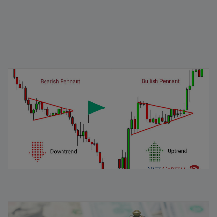
Mô hình cờ đuôi nheo: Đặc điểm và cách nhận dạng
04/02/2026
Vòng quay vốn lưu động là gì? Chiến lược quản lý hiệu
quả