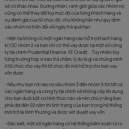
sẽ có khác nhau. Đương nhiên, ranh giới giữa các nhóm nợ
cũng có thể thay đổi tùy mức độ của từng khách hàng và
sự đánh giá của tổ chức đó, chứ không hẳn như quy định
các nhóm nợ trên đối với ngày trả quá hạn.
- Hiện tại không có một ngân hàng nào hỗ trợ khách hàng
bị CIC nhóm 2 và bạn chỉ có thể vay được tại một số công
ty tài chính Prudential Finance, FE Credit... Tuy nhiên tùy
từng trường hợp vì sao trả chậm, lý do là gì và chứng minh
ở tổ chức cho vay thì tổ chức đó mới hỗ trợ cho bạn vay
vốn được.
- Nếu như bạn rơi vào nợ xấu nhóm 3 đến nhóm 5 thì tất cả
các ngân hàng và công ty tài chính sẽ không cấp tín dụng
cho bạn dưới bất cứ hình thức nào và nên chú ý rằng bạn
phải đợi đến 02 năm thì tình trạng của bạn trong hệ thống
mới trở lại bình thường và được xét duyệt vay vốn.
- Đặc biệt, một số ngân hàng có hệ thống kiểm soát rủi ro