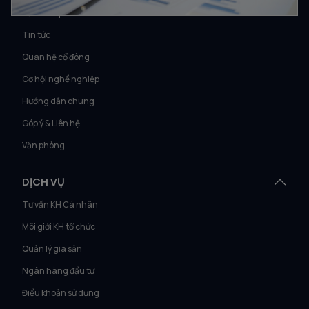
Về Vietcap
Tin tức
Quan hệ cổ đông
Cơ hội nghề nghiệp
Hướng dẫn chung
Góp ý & Liên hệ
Văn phòng
DỊCH VỤ
Tư vấn KH Cá nhân
Môi giới KH tổ chức
Quản lý gia sản
Ngân hàng đầu tư
Điều khoản sử dụng