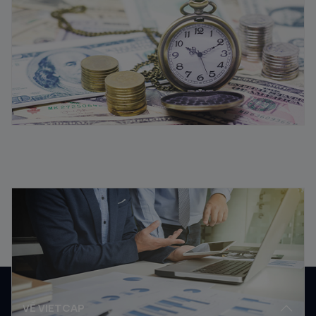
quả
11/08/2025
Vốn lưu động là gì? Ý nghĩa vốn lưu động trong kinh
doanh
08/08/2025
VỀ VIETCAP