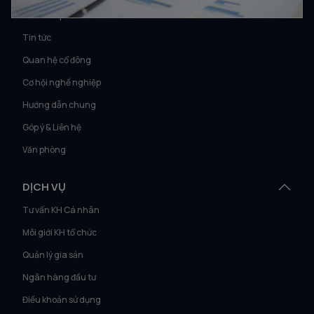
Về Vietcap
Tin tức
Quan hệ cổ đông
Cơ hội nghề nghiệp
Hướng dẫn chung
Góp ý & Liên hệ
Văn phòng
DỊCH VỤ
Tư vấn KH Cá nhân
Môi giới KH tổ chức
Quản lý gia sản
Ngân hàng đầu tư
Điều khoản sử dụng