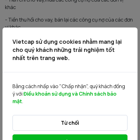
khác
- Tiền thu hồi cho vay, bán lại các công cụ nợ của các đơn
vị khác
- ….
Vietcap sử dụng cookies nhằm mang lại
cho quý khách những trải nghiệm tốt
Lưu chuyển tiền từ hoạt động tài chính
nhất trên trang web.
- Tiền thu từ phát hành CP, nhận góp vốn Chủ sở hữu
- Tiền thu từ đi vay
Bằng cách nhấp vào "Chấp nhận", quý khách đồng
- Tiền trả nợ gốc vay
ý với
Điều khoản sử dụng và Chính sách bảo
mật
.
- Cổ tức, lợi nhuận đã trả cho chủ sở hữu
Lưu ý khi đọc và phân tích
Từ chối
- Chú ý các nguồn hình thành dòng tiền & cách doanh
nghiệp sử dụng tiền.