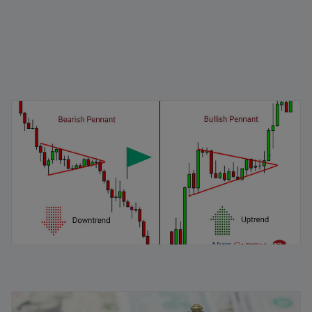
Mô hình cờ đuôi nheo: Đặc điểm và cách nhận dạng
04/02/2026
Vòng quay vốn lưu động là gì? Chiến lược quản lý hiệu