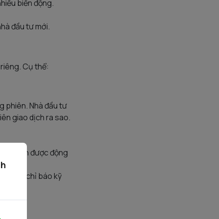
nhiều biến động.
nhà đầu tư mới.
riêng. Cụ thể:
ng phiên. Nhà đầu tư
ên giao dịch ra sao.
 xác định được động
ch
với các chỉ báo kỹ
ng.