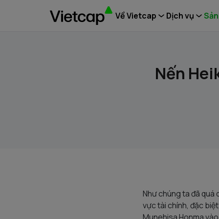
Về Vietcap
Dịch vụ
Sản
Nến Heik
Như chúng ta đã quá q
vực tài chính, đặc bi
Munehisa Honma vào th