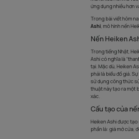
ứng dụng nhiều hơn v
Trong bài viết hôm na
Ashi
, mô hình nến Hei
Nến Heiken Ashi
Trong tiếng Nhật, Heik
Ashi có nghĩa là “than
tại. Mặc dù, Heiken A
phải là biểu đồ giá. S
sử dụng công thức sửa
thuật này tạo ra một 
xác.
Cấu tạo của nế
Heiken Ashi được tạo 
phần là: giá mở cửa, 