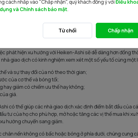
g cách nhấp vào "Chấp nhận", quý khách đồng ý với
Điều kho
 nhà đầu tư sẽ không thể phản ứng nếu thị trường xảy ra tình t
 dụng và Chính sách bảo mật
.
ợc giá thị trường tại thời điểm hiện tại nên không sử dụng để đ
áo của nến Heiken Ashi không hiệu quả trong việc chốt lời.
thấp hơn
Từ chối
Chấp nhận
ớng với biểu đồ nến Heiken-Ashi
iệc phát hiện xu hướng với Heiken-Ashi sẽ dễ dàng hơn đồng th
c nhà giao dịch có kinh nghiệm xem xét một số yếu tố cùng một 
thể và sự thay đổi của nó theo thời gian;
hước của cơ thể và bóng tối;
 hay giảm có chiếm ưu thế hay không;
của giá.
shi có thể giúp các nhà giao dịch xác định điểm bắt đầu của 
ầu tư của họ cho phù hợp, mở hoặc tăng các vị thế mua khi xu
i xu hướng chuyển sang giảm.
các chân nến không có bấc hoặc bóng ở phía dưới, chúng cung c