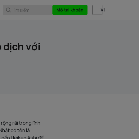
Mở tài khoản
Tìm kiếm
 dịch với
ộng rãi trong lĩnh
Nhật có tên là
m nến Heiken Ashi để