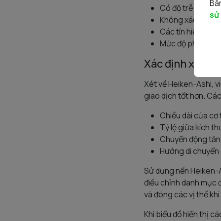
Bằn
Có độ trễ cao nên
sử
Không xác định đư
Các tín hiệu dự b
Mức độ phổ biến 
Xác định xu hư
Xét về Heiken-Ashi, v
giao dịch tốt hơn. Cá
Chiều dài của cơ 
Tỷ lệ giữa kích t
Chuyển động tăng
Hướng di chuyển 
Sử dụng nến Heiken-A
điều chỉnh danh mục đ
và đóng các vị thế kh
Khi biểu đồ hiển thị 