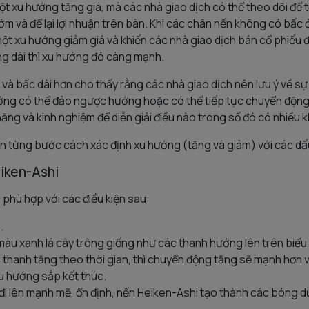
t xu hướng tăng giá, mà các nhà giao dịch có thể theo dõi để tố
sớm và để lại lợi nhuận trên bàn. Khi các chân nến không có bấc 
ột xu hướng giảm giá và khiến các nhà giao dịch bán cổ phiếu đ
g dài thì xu hướng đó càng mạnh.
và bấc dài hơn cho thấy rằng các nhà giao dịch nên lưu ý về s
ớng có thể đảo ngược hướng hoặc có thể tiếp tục chuyển động
năng và kinh nghiệm để diễn giải điều nào trong số đó có nhiều 
 từng bước cách xác định xu hướng (tăng và giảm) với các dấu
iken-Ashi
phù hợp với các điều kiện sau:
.
màu xanh lá cây trông giống như các thanh hướng lên trên biểu 
 thanh tăng theo thời gian, thì chuyển động tăng sẽ mạnh hơn v
xu hướng sắp kết thúc.
đi lên mạnh mẽ, ổn định, nến Heiken-Ashi tạo thành các bóng 