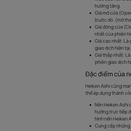
hướng tăng.
Giá mở cửa (Open
trước đó. (mở th
Giá đóng cửa (Cl
nhất của phiên hi
Giá cao nhất: Là 
giao dịch hiện tại.
Giá thấp nhất: Là
phiên giao dịch hi
Đặc điểm của n
Heiken Ashi cũng mang
thể áp dụng thành cô
Nến Heiken Ashi đ
hưởng trực tiếp 
hình nến Heiken A
Cung cấp những tí