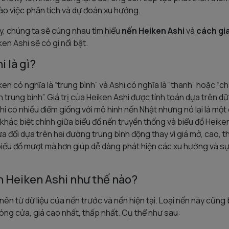
ào việc phân tích và dự đoán xu hướng.
y, chúng ta sẽ cùng nhau tìm hiểu
nến Heiken Ashi
và
cách gi
ken Ashi sẽ có gì nổi bật.
 là gì?
en có nghĩa là “trung bình” và Ashi có nghĩa là “thanh” hoặc “ch
h trung bình”. Giá trị của Heiken Ashi được tính toán dựa trên dữ
shi có nhiều điểm giống với mô hình nến Nhật nhưng nó lại là mộ
ự khác biệt chính giữa biểu đồ nến truyền thống và biểu đồ Heike
 đổi dựa trên hai đường trung bình động thay vì giá mở, cao, t
biểu đồ mượt mà hơn giúp dễ dàng phát hiện các xu hướng và s
n Heiken Ashi như thế nào?
nên từ dữ liệu của nến trước và nến hiện tại. Loại nến này cũn
đóng cửa, giá cao nhất, thấp nhất. Cụ thể như sau: