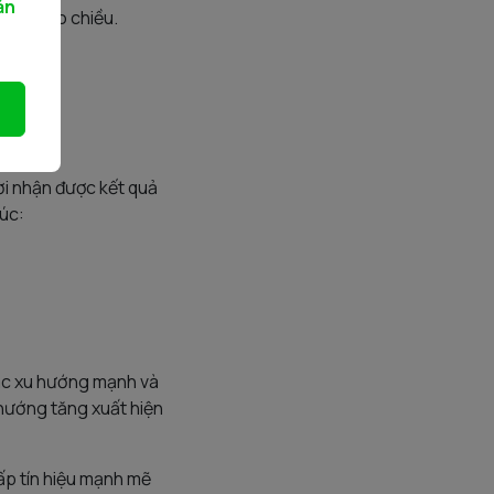
ản
rạng đảo chiều.
ặt lệnh.
ời nhận được kết quả
lúc:
các xu hướng mạnh và
 hướng tăng xuất hiện
ấp tín hiệu mạnh mẽ