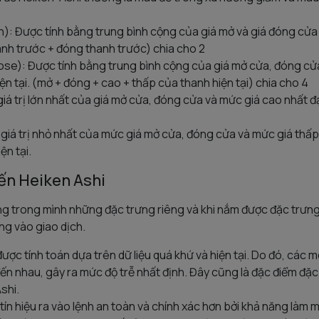
): Được tính bằng trung bình cộng của giá mở và giá đóng cửa 
anh trước + đóng thanh trước) chia cho 2
ose): Được tính bằng trung bình cộng của giá mở cửa, đóng cử
ện tại. (mở + đóng + cao + thấp của thanh hiện tại) chia cho 4
giá trị lớn nhất của giá mở cửa, đóng cửa và mức giá cao nhất 
 giá trị nhỏ nhất của mức giá mở cửa, đóng cửa và mức giá thấ
ện tại.
ến Heiken Ashi
 trong mình những đặc trưng riêng và khi nắm được đặc trưng 
ng vào giao dịch.
ược tính toán dựa trên dữ liệu quá khứ và hiện tại. Do đó, các 
đến nhau, gây ra mức độ trễ nhất định. Đây cũng là đặc điểm đặ
shi.
n hiệu ra vào lệnh an toàn và chính xác hơn bởi khả năng làm m