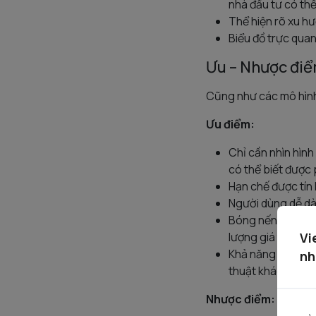
nhà đầu tư có thể
Thể hiện rõ xu h
Biểu đồ trực quan
Ưu – Nhược điể
Cũng như các mô hình
Ưu điểm:
Chỉ cần nhìn hình
có thể biết được
Hạn chế được tín 
Người dùng dễ dàn
Bóng nến ít hơn 
lượng giá thị trư
Vi
Khả năng kết hợp 
nh
thuật khác để đư
Nhược điểm: