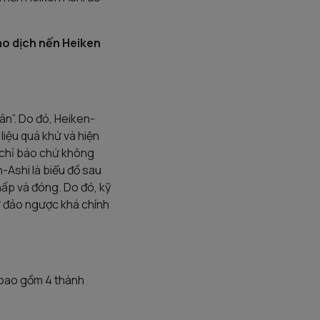
ao dịch nến Heiken
ân”. Do đó, Heiken-
 liệu quá khứ và hiện
t chỉ báo chứ không
n-Ashi là biểu đồ sau
hấp và đóng. Do đó, kỹ
ự đảo ngược khá chính
g bao gồm 4 thành