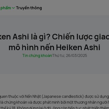
 phẩm
Truyền thông
en Ashi là gì? Chiến lược giao
mô hình nến Heiken Ashi
Tin chứng khoán
Thứ tư, 26/03/2025
uen thuộc với Nến Nhật (Japanese candlestick) được sử dụng r
ệt là chứng khoán và được phát minh bởi một thương nhân người 
ế kỷ 18. Không dừng lại ở đó, ông còn tiếp tục phát triển thê