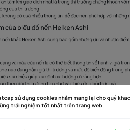
 an tâm khi giao dịch nhất là trong thị trường chứng khoán với 
ướng của thị trường
, không có quá nhiều thông tin, dễ đọc nên phù hợp với những 
m của biểu đồ nến Heiken Ashi
 nến khác Heiken Ashi cũng bao gồm những ưu và nhược điểm 
 dạng và màu của nến là có thể biết thông tin về hành vi giá tro
 phe nào đang nắm giữ thị trường và mức độ biến động trong phi
hiệu sai nhiễu giúp xác định xu hướng rõ ràng hơn.
g theo dõi thị trường hơn nhờ vào hiệu ứng bôi trơn giá.
các biểu đồ nến Nhật thông thường nên các nhà đầu tư dễ dàng
ờng.
etcap sử dụng cookies nhằm mang lại cho quý khá
với các chỉ báo khác: Chỉ báo Heikin-Ashi có thể được kết hợp 
ững trải nghiệm tốt nhất trên trang web.
a ra các tín hiệu mạnh mẽ hơn nữa về chuyển động của thị trườ