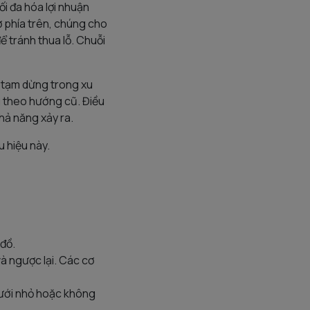
i đa hóa lợi nhuận
ở phía trên, chúng cho
ể tránh thua lỗ. Chuỗi
ự tạm dừng trong xu
 theo hướng cũ. Điều
khả năng xảy ra.
 hiệu này.
đồ.
à ngược lại. Các cơ
dưới nhỏ hoặc không