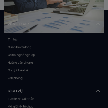
VỀ VIETCAP
Về Vietcap
Tin tức
Quan hệ cổ đông
Cơ hội nghề nghiệp
Hướng dẫn chung
Góp ý & Liên hệ
Văn phòng
DỊCH VỤ
Tư vấn KH Cá nhân
Môi giới KH tổ chức