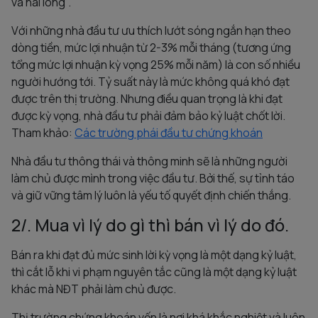
và hài lòng".
Với những nhà đầu tư ưu thích lướt sóng ngắn hạn theo
dòng tiền, mức lợi nhuận từ 2-3% mỗi tháng (tương ứng
tổng mức lợi nhuận kỳ vọng 25% mỗi năm) là con số nhiều
người hướng tới. Tỷ suất này là mức không quá khó đạt
được trên thị trường. Nhưng điều quan trọng là khi đạt
được kỳ vọng, nhà đầu tư phải đảm bảo kỷ luật chốt lời.
Tham khảo:
Các trường phái đầu tư chứng khoán
Nhà đầu tư thông thái và thông minh sẽ là những người
làm chủ được mình trong việc đầu tư. Bởi thế, sự tỉnh táo
và giữ vững tâm lý luôn là yếu tố quyết định chiến thắng.
2/. Mua vì lý do gì thì bán vì lý do đó.
Bán ra khi đạt đủ mức sinh lời kỳ vọng là một dạng kỷ luật,
thì cắt lỗ khi vi phạm nguyên tắc cũng là một dạng kỷ luật
khác mà NĐT phải làm chủ được.
Thị trường chứng khoán vốn là nơi khá khắc nghiệt và luôn