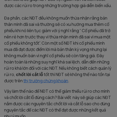
được các rủi ro trong những trường hợp giá diễn biến xấu.
Đa phần, các NĐT đều không muốn thừa nhận rằng bản
thân mình đã sai và thường sẽ có xu hướng mua thêm cổ
phiếu khi nó liên tục giảm với ý nghĩ rằng “ Cổ phiếu đã trở
nên rẻ hơn trước thay vì thừa nhận mình đã sai vì mua một
cổ phiếu không tốt”. Còn một số NĐT khi cổ phiếu mình
mua đã đạt được điểm lời mà bản thân kỳ vọng nhưng lại
không muốn bán vì nghĩ cổ phiếu sẽ còn tăng giá. Đây
hoàn toàn là những suy nghĩ khá sai lệch, dẫn đến những
rủi ro khá lớn đối với các NĐT. Nếu không biết cách quản lý
rủi ro,
chốt lời cắt lỗ
tốt thì NĐT sẽ không thể nào tồn tại
được trên
thị trường chứng khoán
.
Vậy làm thế nào để NĐT có thể giảm thiểu rủi ro cho mình
và chốt lời cắt lỗ đúng cách? Bài viết này sẽ giúp các NĐT
nắm được các nguyên tắc chốt lời và cắt lỗ sao cho đúng
nguyên tắc để các NĐT có thể đạt được những kết quả
như ý muốn.