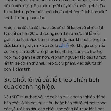
sẽ có biến động. Sự khắc nghiệt này khiến những nhà đầu
tư có kinh nghiệm luôn phải chuẩn bị những "kịch bản xấu"
khi thị trường chao đảo.
Ví dụ, nhà đầu tư đặt mục tiêu sẽ chốt lời khi cổ phiếu đạt
tỷ suất sinh lời 20%, thì cũng nên đặt ra mức cắt lỗ nếu
giảm quá 10%. Việc bán ra phải thực hiện khi một trong hai
điều kiện này xảy ra, kể cả đó là
cắt lỗ
. Đôi khi, giá cổ phiếu
có thể giảm tới 20% rồi phục hồi, nhưng cũng có trường
hợp, mức giảm sẽ lớn hơn. Vi phạm nguyên tắc đầu tư một
lần thì sẽ có lần thứ hai. Tiếp tục vi phạm, việc đầu tư chỉ
còn là cảm tính.
3/. Chốt lời và cắt lỗ theo phân tích
của doanh nghiệp.
Nếu NĐT mua theo yếu tố cơ bản của doanh nghiệp thì sẽ
bán chốt lời khi đạt mục tiêu, hoặc bán cắt lỗ khi một trong
các yếu tố ban đầu đảo chiều, tác động tiêu cực lên hoạt