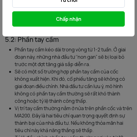
Phần cốc có dạng hình chữ U sẽ uy tín và đáng tin cậy
hơn khi nó mang hình chữ V.
Chấp nhận
Đỉnh cốc bên phải và bên trái có thể bằng hoặc khác
nhau.
5.2: Phần tay cầm
Phần tay cầm kéo dài trong vòng từ 1-2 tuần. Ở giai
đoạn này, những nhà đầu tư “non gan” sẽ bị loại bỏ
trước một đợt tăng giá sắp diễn ra.
Sẽ có một số trường hợp phần tay cầm của cốc
không xuất hiện. Khi đó, cổ phiếu tăng sẽ không có
giai đoạn điều chỉnh. Nhà đầu tư cần lưu ý, mô hình
không có phần tay cầm thường sẽ rất khó thành
công hoặc tỷ lệ thành công thấp.
Vị trí tay cầm thường nằm ở nửa trên phần cốc và trên
MA200. Đây là hai tiêu chí quan trọng quyết định sự
thành bại của nhà đầu tư. Nếu không thỏa mãn hai
tiêu chí này khả năng thắng sẽ thấp.