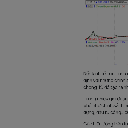
Nền kinh tế cũng như 
định với những chính 
chóng, từ đó tạo ra n
Trong nhiều giai đoạn
phủ như chính sách nớ
dựng, đầu tư công… c
Các biến động trên tr