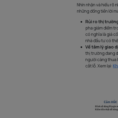
Nhìn nhận và hiểu rõ n
những đồng tiền lời m
Rủi ro thị trườn
pha giảm điểm tr
có nghĩa là giá c
nhà đầu tư có th
Về tâm lý giao d
thị trường đang d
người càng thua l
cắt lỗ. Xem lại:
Kh