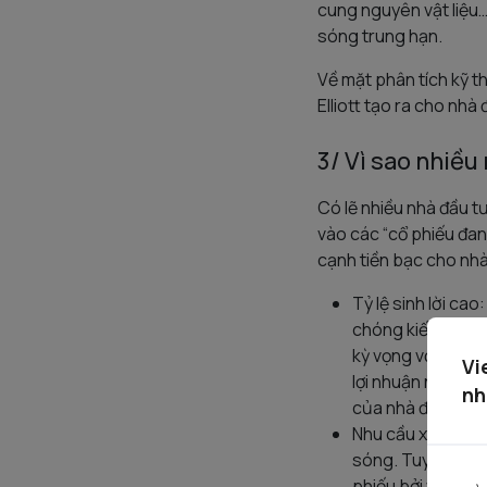
cung nguyên vật liệu
sóng trung hạn.
Về mặt phân tích kỹ t
Elliott tạo ra cho nh
3/ Vì sao nhiều
Có lẽ nhiều nhà đầu tư
vào các “cổ phiếu đan
cạnh tiền bạc cho nhà
Tỷ lệ sinh lời ca
chóng kiếm được 
kỳ vọng với một 
Vi
lợi nhuận này liê
nh
của nhà đầu tư kh
Nhu cầu xã hội: c
sóng. Tuy nhiên d
phiếu bởi vì sự 