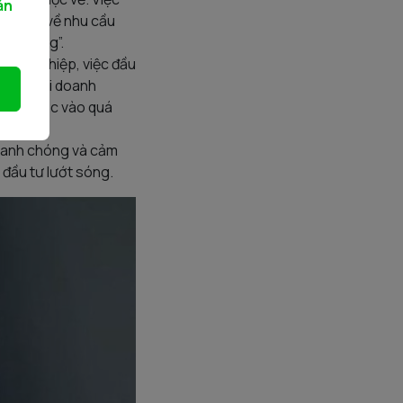
ản
 đề cập về nhu cầu
vào sóng”.
doanh nghiệp, việc đầu
ỉ đến với doanh
đang bước vào quá
 nhanh chóng và cảm
h đầu tư lướt sóng.