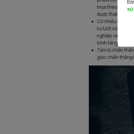
Bằn
mua theo này có t
sử
được tham gia th
Có nhiều cơ hội t
tư lướt sóng có í
nghiệp vào những
trình tăng giá.
Tâm lý chiến thắn
giác chiến thắng 