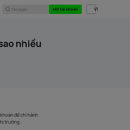
Mở tài khoản
Tìm kiếm
 sao nhiều
g khoán để chỉ hành
hị trường.