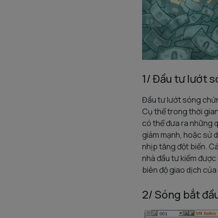
1/ Đầu tư lướt 
Đầu tư lướt sóng chứn
Cụ thể trong thời gia
có thể đưa ra những q
giảm mạnh, hoặc sử dụ
nhịp tăng đột biến. C
nhà đầu tư kiếm được 
biên độ giao dịch củ
2/ Sóng bắt đầ