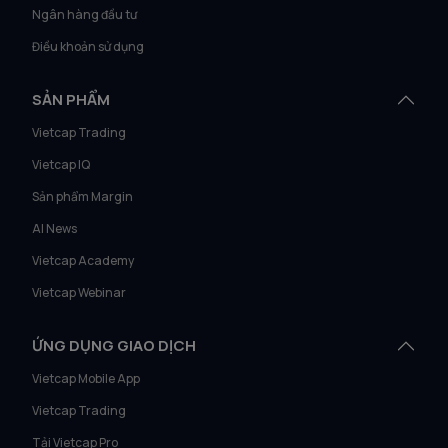
Ngân hàng đầu tư
Điều khoản sử dụng
SẢN PHẨM
Vietcap Trading
Vietcap IQ
Sản phẩm Margin
AI News
Vietcap Academy
Vietcap Webinar
ỨNG DỤNG GIAO DỊCH
Vietcap Mobile App
Vietcap Trading
Tải Vietcap Pro