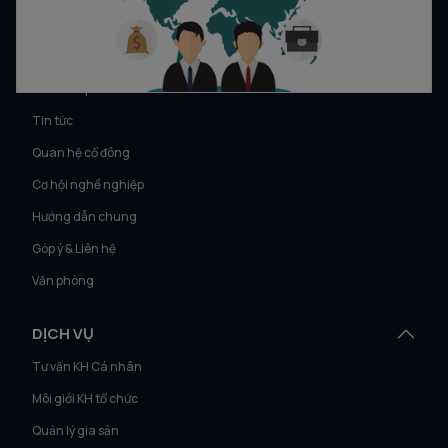
VỀ VIETCAP
Về Vietcap
Tin tức
Quan hệ cổ đông
Cơ hội nghề nghiệp
Hướng dẫn chung
Góp ý & Liên hệ
Văn phòng
DỊCH VỤ
Tư vấn KH Cá nhân
Môi giới KH tổ chức
Quản lý gia sản