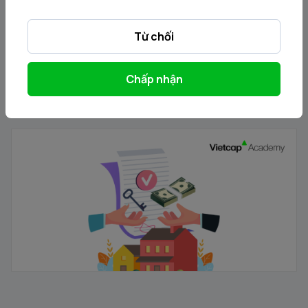
Từ chối
Chấp nhận
Chủ đề 30. Triển vọng & Cơ hội đầu tư vào Ngành Bất
động sản Nhà ở năm 2025
27/08/2025