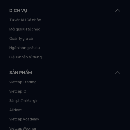
DỊCH VỤ
Tư vấn KH Cá nhân
Môi giới KH tổ chức
Quản lý gia sản
Ngân hàng đầu tư
Điều khoản sử dụng
SẢN PHẨM
Vietcap Trading
Vietcap IQ
Sản phẩm Margin
AI News
Vietcap Academy
Vietcap Webinar