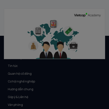
Chủ đề 28. Bức tranh kinh tế và triển vọng thị trường
2025
27/08/2025
VỀ VIETCAP
Về Vietcap
Tin tức
Quan hệ cổ đông
Cơ hội nghề nghiệp
Hướng dẫn chung
Góp ý & Liên hệ
Văn phòng