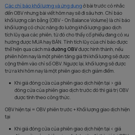
Các chỉ báo khối lượng và ứng dụng
ở bài trước có nhắc
đến OBV nhưng bài viết hôm nay sẽ đi sâu hơn. Chỉ báo
khối lượng cân bằng (OBV - On Balance Volume) là chỉ báo
khối lượng có chức năng đo lường khối lượng giao dịch
tích lũy qua các phiên, từ đó cho thấy cổ phiếu đang có xu
hướng được MUA hay BÁN. Tính tích lũy của chỉ báo được
thể hiện qua cách mà
đường OBV
được hình thành, nếu
phiên hôm nay là một phiên tăng giá thì khối lượng sẽ được
cộng thêm vào chỉ số OBV. Ngược lại, khối lượng sẽ được
trừ ra khi hôm nay là một phiên giao dịch giảm điểm.
Khi giá đóng cửa của phiên giao dịch hiện tại > giá
đóng cửa của phiên giao dịch trước đó thì giá trị OBV
được tính theo công thức.
OBV hiện tại = OBV phiên trước + Khối lượng giao dịch hiện
tại
Khi giá đóng cửa của phiên giao dịch hiện tại < giá