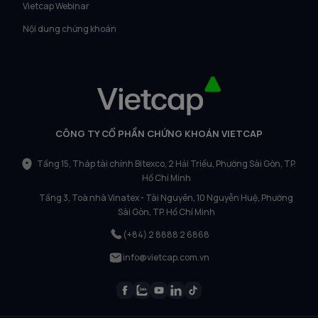
Vietcap Webinar
Nội dung chứng khoán
CÔNG TY CỔ PHẦN CHỨNG KHOÁN VIETCAP
Tầng 15, Tháp tài chính Bitexco, 2 Hải Triều, Phường Sài Gòn, TP.
Hồ Chí Minh
Tầng 3, Toà nhà Vinatex - Tài Nguyên, 10 Nguyễn Huệ, Phường
Sài Gòn, TP. Hồ Chí Minh
(+84) 2 8888 2 6868
info@vietcap.com.vn