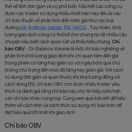
thế về tính đơn giản và sự phổ biến, hầu hết các công cụ
được các trader sử dụng nhiều nhất hiện nay đều là các
chỉ báo thuấn về phân tích diễn biến giá như các loại
đường
MA
,
Bollinger bands
,
RSI
,
MACD
… Tuy nhiên, khối
lượng giao dịch cũng có thể kể cho chúng ta rất nhiều câu
chuyện nếu biết cách quan sát và thấu hiểu chúng.
Chỉ
báo OBV
- On Balance Volume là một chỉ báo nghiêng về
phân tích khối lượng giao dịch khi chỉ quan tâm đến giá
trong phiên có tăng hay giảm so với ngày hôm qua chứ
không chú trọng đến mức độ tăng hay giảm giá. Với cách
sử dụng đơn giản và quen thuộc khi khá tương đồng với
cách dùng RSI, chỉ báo OBV còn được nhiều trader yêu
thích và đánh giá rằng chỉ báo này cho tín hiệu sớm hơn
các chỉ báo khác cùng loại. Cùng xem qua bài viết để hiểu
thêm về cách tính và cách thức sử dụng chỉ báo trên để
đạt hiệu quả tốt nhất khi giao dịch.
Chỉ báo OBV