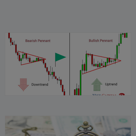
Mô hình cờ đuôi nheo: Đặc điểm và cách nhận dạng
04/02/2026
Vòng quay vốn lưu động là gì? Chiến lược quản lý hiệu
quả
11/08/2025