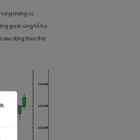
là vùng kháng cự
ăng gọi là vùng hỗ trợ.
iá dao động theo thời
ch