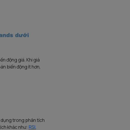
n động giá. Khi giá
án biến động ít hơn,
ử dụng trong phân tích
tích khác như:
RSI
,