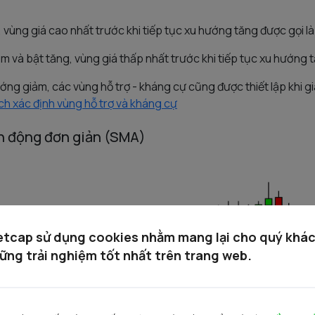
ảm, vùng giá cao nhất trước khi tiếp tục xu hướng tăng được gọi 
iảm và bật tăng, vùng giá thấp nhất trước khi tiếp tục xu hướng t
ướng giảm, các vùng hỗ trợ - kháng cự cũng được thiết lập khi g
ch xác định vùng hỗ trợ và kháng cự
h động đơn giản (SMA)
etcap sử dụng cookies nhằm mang lại cho quý khá
ững trải nghiệm tốt nhất trên trang web.