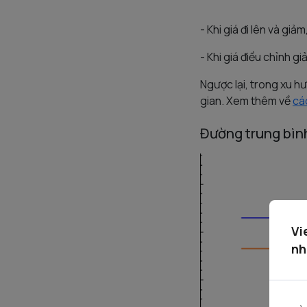
- Khi giá đi lên và gi
- Khi giá điều chỉnh g
Ngược lại, trong xu h
gian. Xem thêm về
cá
Đường trung bìn
Vi
nh