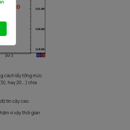
ản
ng cách lấy tổng mức
9), hay 20….) chia
độ tin cậy cao.
hậm vì vậy thời gian