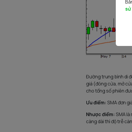
Bằn
sử
Đường trung bình di 
giá (đóng cửa, mở cửa
cho tổng số phiên đư
Ưu điểm:
SMA đơn giản
Nhược điểm:
SMA là m
càng dài thì độ trễ cà