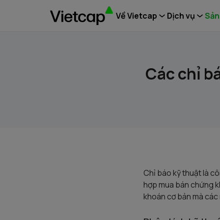
Về Vietcap
Dịch vụ
Sản
Các chỉ b
Chỉ báo kỹ thuật là c
hợp mua bán chứng kh
khoán cơ bản mà các 