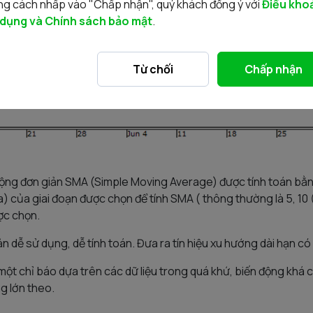
g cách nhấp vào "Chấp nhận", quý khách đồng ý với
Điều kho
 dụng và Chính sách bảo mật
.
Từ chối
Chấp nhận
động đơn giản SMA (Simple Moving Average) được tính toán bằ
) của giai đoạn được chọn để tính SMA ( thông thường là 5, 10 (
ợc chọn.
 dễ sử dụng, dễ tính toán. Đưa ra tín hiệu xu hướng dài hạn có 
ột chỉ báo dựa trên các dữ liệu trong quá khứ, biến động khá c
ng lớn theo.