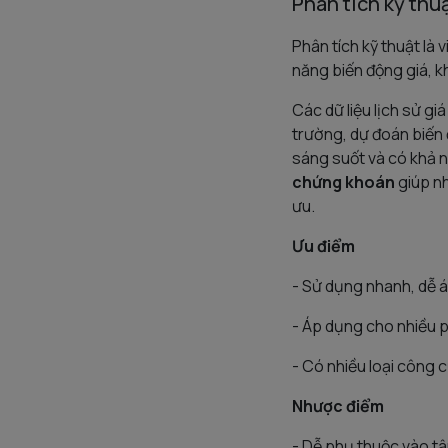
Phân tích kỹ thuậ
Phân tích kỹ thuật là
năng biến động giá, kh
Các dữ liệu lịch sử g
trường, dự đoán biến 
sáng suốt và có khả n
chứng khoán
giúp nh
ưu.
Ưu điểm
- Sử dụng nhanh, dễ 
- Áp dụng cho nhiều p
- Có nhiều loại công 
Nhược điểm
- Dễ phụ thuộc vào tâ