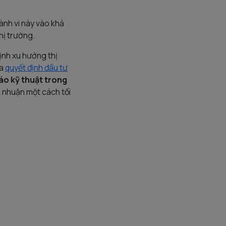
ành vi này vào khả
hị trường.
định xu hướng thị
ra
quyết định đầu tư
áo kỹ thuật trong
i nhuận một cách tối