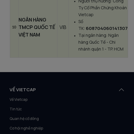
Người thụ hưởng: Công
Ty Cổ Phần Chứng Khoán
Vietcap
NGÂN HÀNG
Số
TMCP QUỐC TẾ
VIB
10
608704060141307
TK:
VIỆT NAM
Tại ngân hàng: Ngân
hàng Quốc Tế - Chi
nhánh quận 1 - TP. HCM
VỀ VIETCAP
Về Vietcap
Tin tức
Quan hệ cổ đông
Cơ hội nghề nghiệp