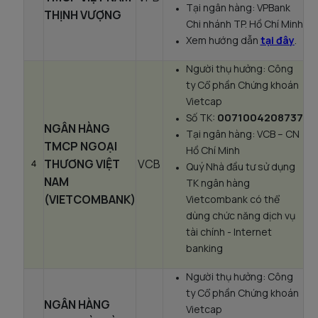
Tại ngân hàng: VPBank
THỊNH VƯỢNG
Chi nhánh TP. Hồ Chí Minh
Xem hướng dẫn
tại đây
.
Người thụ hưởng: Công
ty Cổ phần Chứng khoán
Vietcap
0071004208737
Số TK:
NGÂN HÀNG
Tại ngân hàng: VCB – CN
TMCP NGOẠI
Hồ Chí Minh
THƯƠNG VIỆT
VCB
4
Quý Nhà đầu tư sử dụng
NAM
TK ngân hàng
(VIETCOMBANK)
Vietcombank có thể
dùng chức năng dịch vụ
tài chính - Internet
banking
Người thụ hưởng: Công
ty Cổ phần Chứng khoán
NGÂN HÀNG
Vietcap