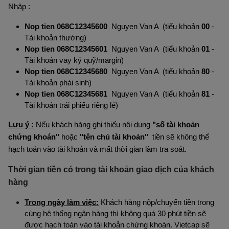
Nhập :
Nop tien 068C12345600
Nguyen Van A (tiểu khoản
00
-
Tài khoản thường)
Nop tien 068C12345601
Nguyen Van A (tiểu khoản
01
-
Tài khoản vay ký quỹ/margin)
Nop tien 068C12345680
Nguyen Van A (tiểu khoản
80
-
Tài khoản phái sinh)
Nop tien 068C12345681
Nguyen Van A (tiểu khoản
81
-
Tài khoản trái phiếu riêng lẻ)
Lưu ý :
Nếu khách hàng ghi thiếu nội dung
"số tài khoản
chứng khoán"
hoặc
"tên chủ tài khoản"
tiền sẽ không thể
hạch toán vào tài khoản và mất thời gian làm tra soát.
Thời gian tiền có trong tài khoản giao dịch của khách
hàng
Trong ngày làm việc:
Khách hàng nộp/chuyển tiền trong
cùng hệ thống ngân hàng thì không quá 30 phút tiền sẽ
được hạch toán vào tài khoản chứng khoán. Vietcap sẽ