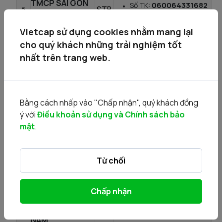
TMCP SÀI GÒN
060064331682
Số TK:
STB
5
THƯƠNG TÍN
Tại ngân hàng:
(SACOMBANK)
Sacombank – Sở giao
Vietcap sử dụng cookies nhằm mang lại
dịch
cho quý khách những trải nghiệm tốt
nhất trên trang web.
Người thụ hưởng: Công
ty Cổ phần Chứng khoán
Vietcap
NGÂN HÀNG
Số
TMCP BẢN VIỆT
Bằng cách nhấp vào "Chấp nhận", quý khách đồng
0037041006870
TK:
BVB
6
ý với
(VIETCAPITAL
Điều khoản sử dụng và Chính sách bảo
Tại ngân hàng: NH Bản
mật
.
BANK)
Việt - CN Sài Gòn
Xem hướng dẫn
tại đây
Từ chối
Người thụ hưởng: Công
Ty Cổ Phần Chứng Khoán
NGÂN HÀNG
Chấp nhận
Vietcap
TMCP XUẤT
Số
NHẬP KHẨU VIỆT
EIB
7
200015056000015
TK:
NAM