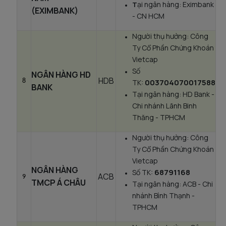
ại ngân hàng: Eximbank
T
(EXIMBANK)
- CN HCM
Người thụ hưởng: Công
Ty Cổ Phần Chứng Khoán
Vietcap
Số
NGÂN HÀNG HD
HDB
8
003704070017588
TK:
BANK
Tại ngân hàng: HD Bank -
Chi nhánh Lãnh Binh
Thăng - TPHCM
Người thụ hưởng: Công
Ty Cổ Phần Chứng Khoán
Vietcap
NGÂN HÀNG
68791168
Số TK:
ACB
9
TMCP Á CHÂU
Tại ngân hàng: ACB - Chi
nhánh Bình Thạnh -
TPHCM