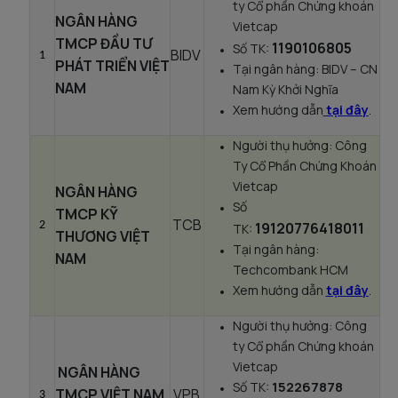
ty Cổ phần Chứng khoán
NGÂN HÀNG
Vietcap
TMCP ĐẦU TƯ
1190106805
Số TK:
BIDV
1
PHÁT TRIỂN VIỆT
Tại ngân hàng: BIDV – CN
NAM
Nam Kỳ Khởi Nghĩa
Xem hướng dẫn
tại đây
.
Người thụ hưởng: Công
Ty Cổ Phần Chứng Khoán
Vietcap
NGÂN HÀNG
Số
TMCP KỸ
TCB
2
19120776418011
TK:
THƯƠNG VIỆT
Tại ngân hàng:
NAM
Techcombank HCM
Xem hướng dẫn
tại đây
.
Người thụ hưởng: Công
ty Cổ phần Chứng khoán
Vietcap
NGÂN HÀNG
152267878
Số TK:
TMCP VIỆT NAM
VPB
3