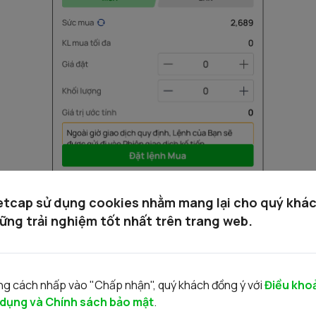
etcap sử dụng cookies nhằm mang lại cho quý khá
ững trải nghiệm tốt nhất trên trang web.
ng
hoặc
ky
́
quỹ. Với tiểu khoản ký quỹ, Người dù
 Mã chứng khoán đã chọn.
 khoán
hoặc
double click
vào
mã
chứng
khoán
trên
g cách nhấp vào "Chấp nhận", quý khách đồng ý với
Điều kho
a
hoặc
lệnh
Bán
.
 dụng và Chính sách bảo mật
.