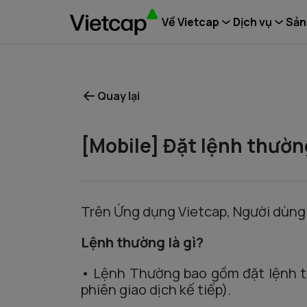
Về Vietcap
Dịch vụ
Sản
Quay lại
[Mobile] Đặt lệnh thườn
Trên Ứng dụng Vietcap, Người dùng
Lệnh thường là gì?
•
Lện
h
Thường
b
ao
gồm
đặt
lệnh
phiên g
iao
dịch
kế
tiếp
).