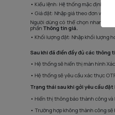
•
Kiểu
lệnh
:
H
ê
̣
thống
mặc
định
lệnh
•
Giá đặt:
N
hập
gia
́
theo
đơn
vị 1,00
N
gười
dùng
có
thê
̉
chọn
nhanh giá b
phần
Thông tin gi
á.
•
Khối
lượng đặt
:
Nhập
khối lượng
h
Sau khi đã điền đầy đủ các thông t
• Hệ thống sẽ hiển thị màn hình Xá
• Hệ thống sẽ yêu cầu xác thực OTP
Trạng thái sau khi gởi yêu cầu đặt 
• Hiển thị thông báo thành công và l
• Trường hợp không thành công sẽ hi