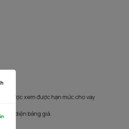
ch
ng sẽ được xem được hạn mức cho vay
 giao diện
bảng
giá.
ản