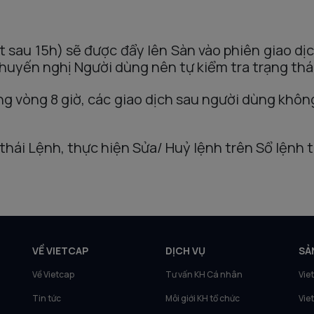
t sau 15h) sẽ được đẩy lên Sàn vào phiên giao dịc
 khuyến nghị Người dùng nên tự kiểm tra trạng thá
ng vòng 8 giờ, các giao dịch sau người dùng khôn
thái Lệnh, thực hiện Sửa/ Huỷ lệnh trên Sổ lệnh 
VỀ VIETCAP
DỊCH VỤ
SẢ
Về Vietcap
Tư vấn KH Cá nhân
Vie
Tin tức
Môi giới KH tổ chức
Vie