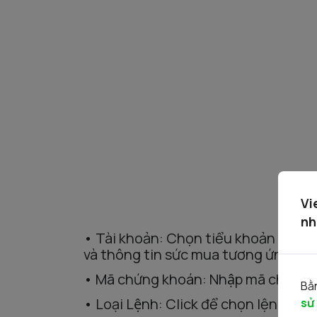
Vi
nh
•
Tài
khoản
:
C
họn
tiểu
khoản
thườ
và thông tin sức mua tương ứng với
•
Mã
chứng
khoán
:
N
hập
mã chứng
Bằn
• Loại
Lệnh
:
C
lick
đê
̉
chọn
lệnh Mu
sử