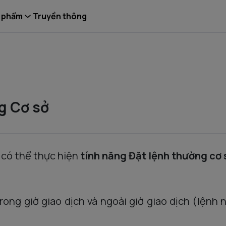
 phẩm
Truyền thông
g Cơ sở
 có thể thực hiện
tính năng Đặt lệnh thường cơ 
trong
g
iờ
giao
dịch
và
ngoài
g
iờ
giao
dịch
(
l
ệnh
n