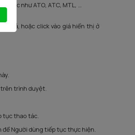
̣nh
khác
như
ATO, ATC, MTL, …
g giá, hoặc click vào giá hiển thị ở
này.
trên trình duyệt.
p tục thao tác.
 để Người dùng tiếp tục thực hiện.