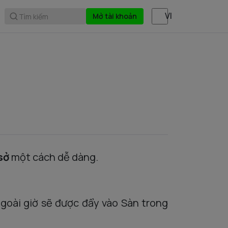
Mở tài khoản
Tìm kiếm
sở
một cách dễ dàng.
goài
giờ
sẽ
được
đẩy
vào
Sàn
trong