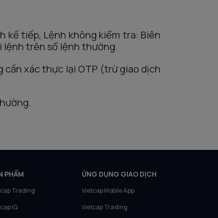
h kế tiếp, Lệnh không kiểm tra: Biên
i lệnh trên sổ lệnh thường.
g cần xác thực lại OTP (trừ giao dịch
thường.
N PHẨM
ỨNG DỤNG GIAO DỊCH
tcap Trading
Vietcap Mobile App
tcap IQ
Vietcap Trading