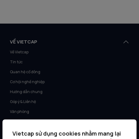
VỀ VIETCAP
Về Vietcap
Tin tức
Quan hệ cổ đông
Cơ hội nghề nghiệp
Hướng dẫn chung
Góp ý & Liên hệ
Văn phòng
DỊCH VỤ
Vietcap sử dụng cookies nhằm mang lại
Tư vấn KH Cá nhân