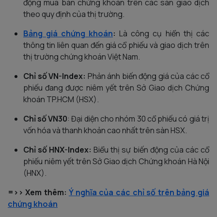
động mua bán chứng khoán trên các sàn giao dịch
theo quy định của thị trường.
Bảng giá chứng khoán
:
Là công cụ hiển thị các
thông tin liên quan đến giá cổ phiếu và giao dịch trên
thị trường chứng khoán Việt Nam.
Chỉ số VN-Index:
Phản ánh biến động giá của các cổ
phiếu đang được niêm yết trên Sở Giao dịch Chứng
khoán TP.HCM (HSX).
Chỉ số VN30
: Đại diện cho nhóm 30 cổ phiếu có giá trị
vốn hóa và thanh khoản cao nhất trên sàn HSX.
Chỉ số HNX-Index:
Biểu thị sự biến động của các cổ
phiếu niêm yết trên Sở Giao dịch Chứng khoán Hà Nội
(HNX).
=>> Xem thêm:
Ý nghĩa của các chỉ số trên bảng giá
chứng khoán