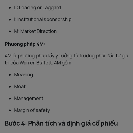
L: Leading or Laggard
I: Institutional sponsorship
M: Market Direction
Phương pháp 4M:
4M là phương pháp lấy ý tưởng từ trường phái đầu tư giá
trị của Warren Buffett. 4M gồm:
Meaning
Moat
Management
Margin of safety
Bước 4: Phân tích và định giá cổ phiếu