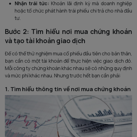
Nhận trái tức:
Khoản lãi định kỳ mà doanh nghiệp
hoặc tổ chức phát hành trái phiếu chi trả cho nhà đầu
tư.
Bước 2: Tìm hiểu nơi mua chứng khoán
và tạo tài khoản giao dịch
Để có thể thử nghiệm mua cổ phiếu đầu tiên cho bản thân,
bạn cần có một tài khoản để thực hiện việc giao dịch đó.
Mỗi công ty chứng khoán khác nhau sẽ có những quy định
và mức phí khác nhau. Nhưng trước hết bạn cần phải:
1. Tìm hiểu thông tin về nơi mua chứng khoán