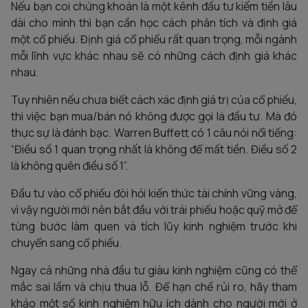
Nếu bạn coi chứng khoán là một kênh đầu tư kiếm tiền lâu
dài cho mình thì bạn cần học cách phân tích và định giá
một cổ phiếu. Định giá cổ phiếu rất quan trọng, mỗi ngành
mỗi lĩnh vực khác nhau sẽ có những cách định giá khác
nhau.
Tuy nhiên nếu chưa biết cách xác định giá trị của cổ phiếu,
thì việc bạn mua/bán nó không được gọi là đầu tư. Mà đó
thực sự là đánh bạc. Warren Buffett có 1 câu nói nổi tiếng:
“Điều số 1 quan trọng nhất là không để mất tiền. Điều số 2
là không quên điều số 1”.
Đầu tư vào cổ phiếu đòi hỏi kiến thức tài chính vững vàng,
vì vậy người mới nên bắt đầu với trái phiếu hoặc quỹ mở để
từng bước làm quen và tích lũy kinh nghiệm trước khi
chuyển sang cổ phiếu.
Ngay cả những nhà đầu tư giàu kinh nghiệm cũng có thể
mắc sai lầm và chịu thua lỗ. Để hạn chế rủi ro, hãy tham
khảo một số kinh nghiệm hữu ích dành cho người mới ở