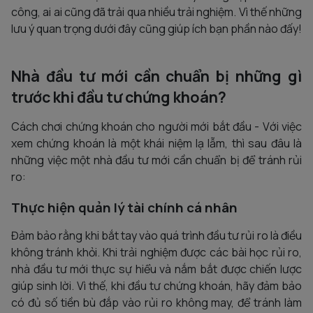
công, ai ai cũng đã trải qua nhiều trải nghiệm. Vì thế những
lưu ý quan trọng dưới đây cũng giúp ích bạn phần nào đấy!
Nhà đầu tư mới cần chuẩn bị những gì
trước khi đầu tư chứng khoán?
Cách chơi chứng khoán cho người mới bắt đầu - Với việc
xem chứng khoán là một khái niệm lạ lẫm, thì sau đâu là
những việc một nhà đầu tư mới cần chuẩn bị để tránh rủi
ro:
Thực hiện quản lý tài chính cá nhân
Đảm bảo rằng khi bắt tay vào quá trình đầu tư rủi ro là điều
không tránh khỏi. Khi trải nghiệm được các bài học rủi ro,
nhà đầu tư mới thực sự hiểu và nắm bắt được chiến lược
giúp sinh lời. Vì thế, khi đầu tư chứng khoán, hãy đảm bảo
có đủ số tiền bù đắp vào rủi ro không may, để tránh làm