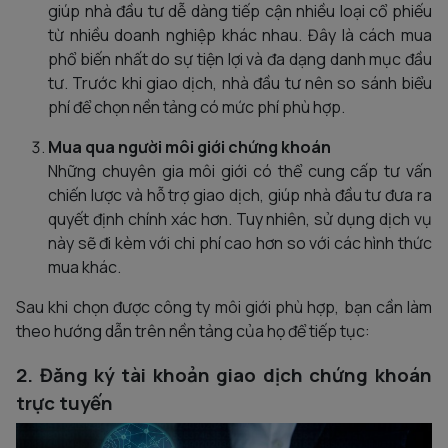
giúp nhà đầu tư dễ dàng tiếp cận nhiều loại cổ phiếu
từ nhiều doanh nghiệp khác nhau. Đây là cách mua
phổ biến nhất do sự tiện lợi và đa dạng danh mục đầu
tư. Trước khi giao dịch, nhà đầu tư nên so sánh biểu
phí để chọn nền tảng có mức phí phù hợp.
Mua qua người môi giới chứng khoán
Những chuyên gia môi giới có thể cung cấp tư vấn
chiến lược và hỗ trợ giao dịch, giúp nhà đầu tư đưa ra
quyết định chính xác hơn. Tuy nhiên, sử dụng dịch vụ
này sẽ đi kèm với chi phí cao hơn so với các hình thức
mua khác.
Sau khi chọn được công ty môi giới phù hợp, bạn cần làm
theo hướng dẫn trên nền tảng của họ để tiếp tục:
2. Đăng ký tài khoản giao dịch chứng khoán
trực tuyến