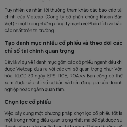
Tuy nhiên cá nhân tôi thường tham khảo các báo cáo tài
chính của Vietcap (Công ty cổ phần chứng khoán Bản
Việt) - một trong những công ty mạnh về Phân tích và báo
cáo nhất trên thị trường
Tạo danh mục nhiều cổ phiếu và theo dõi các
chỉ số tài chính quan trọng
Đây là ví dụ về 1 danh mục gồm các cổ phiếu ngành dầu khi
được Vietcap đưa ra với các chỉ số quan trọng như: Vốn
hóa, KLGD 30 ngày, EPS, ROE, ROA,v.v Bạn cũng có thể
xem được các chỉ số cơ bản và biến động giá của doanh
nghiệp hoặc ngành quan tâm.
Chọn lọc cổ phiếu
Việc xây dựng một phương pháp chọn lọc cổ phiếu tốt là
một trong những điều quan trọng nhất mà để đạt được sự
thành công và lợi nhuận trên thị trường. Thông thường sẽ