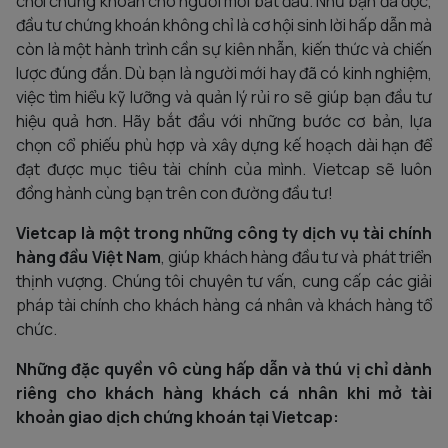
chơi chứng khoán cho người mới bắt đầu. Như bạn đã đọc,
đầu tư chứng khoán không chỉ là cơ hội sinh lời hấp dẫn mà
còn là một hành trình cần sự kiên nhẫn, kiến thức và chiến
lược đúng đắn. Dù bạn là người mới hay đã có kinh nghiệm,
việc tìm hiểu kỹ lưỡng và quản lý rủi ro sẽ giúp bạn đầu tư
hiệu quả hơn. Hãy bắt đầu với những bước cơ bản, lựa
chọn cổ phiếu phù hợp và xây dựng kế hoạch dài hạn để
đạt được mục tiêu tài chính của mình. Vietcap sẽ luôn
đồng hành cùng bạn trên con đường đầu tư!
Vietcap là một trong những công ty dịch vụ tài chính
hàng đầu Việt Nam
, giúp khách hàng đầu tư và phát triển
thịnh vượng. Chúng tôi chuyên tư vấn, cung cấp các giải
pháp tài chính cho khách hàng cá nhân và khách hàng tổ
chức.
Những đặc quyền vô cùng hấp dẫn và thú vị chỉ dành
riêng cho khách hàng khách cá nhân khi mở tài
khoản giao dịch chứng khoán tại Vietcap: