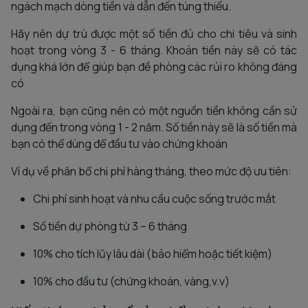
ngách mạch dòng tiền và dẫn đến túng thiếu.
Hãy nên dự trù được một số tiền đủ cho chi tiêu và sinh
hoạt trong vòng 3 - 6 tháng. Khoản tiền này sẽ có tác
dụng khá lớn để giúp bạn đề phòng các rủi ro không đáng
có
Ngoài ra, bạn cũng nên có một nguồn tiền không cần sử
dụng đến trong vòng 1 - 2 năm. Số tiền này sẽ là số tiền mà
bạn có thể dùng để đầu tư vào chứng khoán
Ví dụ về phân bổ chi phí hàng tháng, theo mức độ ưu tiên:
Chi phí sinh hoạt và nhu cầu cuộc sống trước mắt
Số tiền dự phòng từ 3 – 6 tháng
10% cho tích lũy lâu dài (bảo hiểm hoặc tiết kiệm)
10% cho đầu tư (chứng khoán, vàng,v.v)