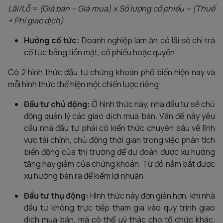
Lãi/Lỗ = (Giá bán – Giá mua) x Số lượng cổ phiếu – (Thuế
+ Phí giao dịch)
Hưởng cổ tức:
Doanh nghiệp làm ăn có lãi sẽ chi trả
cổ tức bằng tiền mặt, cổ phiếu hoặc quyền
Có 2 hình thức đầu tư chứng khoán phổ biến hiện nay và
mỗi hình thức thể hiện một chiến lược riêng:
Đầu tư chủ động:
Ở hình thức này, nhà đầu tư sẽ chủ
động quản lý các giao dịch mua bán. Vấn đề này yêu
cầu nhà đầu tư phải có kiến thức chuyên sâu về lĩnh
vực tài chính, chủ động thời gian trong việc phân tích
biến động của thị trường để dự đoán được xu hướng
tăng hay giảm của chứng khoán. Từ đó nắm bắt được
xu hướng bán ra để kiếm lợi nhuận
Đầu tư thụ động:
Hình thức này đơn giản hơn, khi nhà
đầu tư không trực tiếp tham gia vào quy trình giao
dịch mua bán, mà có thể uỷ thác cho tổ chức khác.