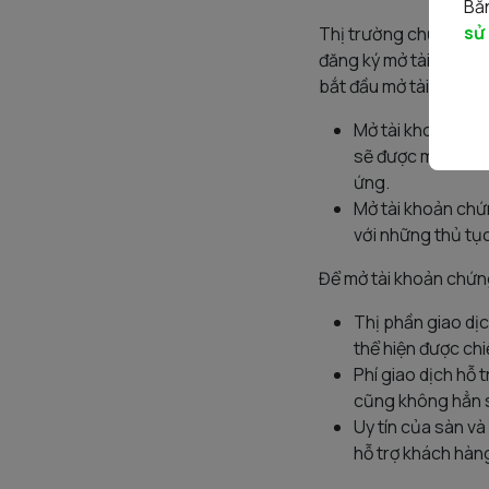
Bằn
sử
Thị trường chứng kho
đăng ký mở tài khoản.
bắt đầu mở tài khoản
Mở tài khoản tại 
sẽ được mở tài k
ứng.
Mở tài khoản chứ
với những thủ tục
Để mở tài khoản chứng
Thị phần giao dịc
thể hiện được chi
Phí giao dịch hỗ 
cũng không hẳn s
Uy tín của sàn và
hỗ trợ khách hàn