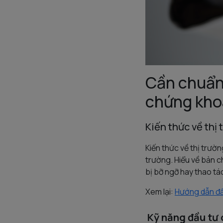
Cần chuẩn 
chứng kh
Kiến thức về thị
Kiến thức về thị trườ
trường. Hiểu về bản c
bị bỡ ngỡ hay thao tác
Xem lại:
Hướng dẫn đầ
Kỹ năng đầu tư