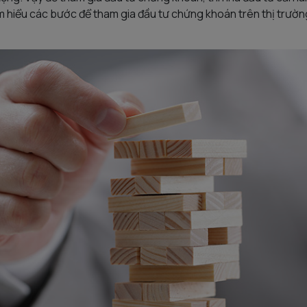
ìm hiểu các bước để tham gia đầu tư chứng khoán trên thị trườ