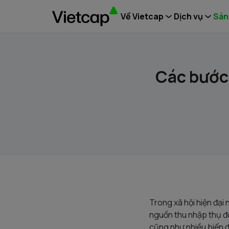
Về Vietcap
Dịch vụ
Sản
Các bước
Trong xã hội hiện đại
nguồn thu nhập thụ độ
cũng như nhiều biến 