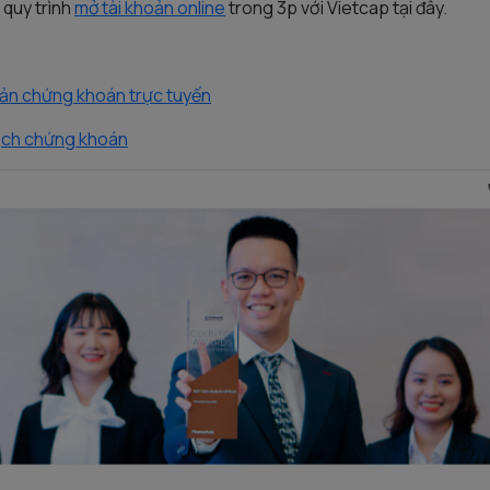
 quy trình
mở tài khoản online
trong 3p với Vietcap tại đây.
ản chứng khoán trực tuyến
 dịch chứng khoán