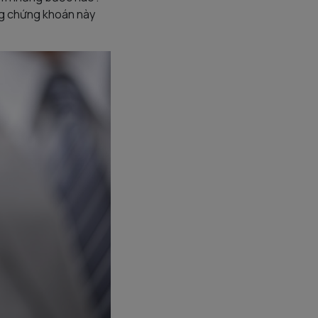
ng chứng khoán này